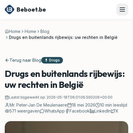
Ga naar hoofdinhoud
Beboet.be
Home
Home
Blog
Drugs en buitenlands rijbewijs: uw rechten in België
Terug naar Blog
💊
Drugs
Drugs en buitenlands rijbewijs:
uw rechten in België
Laatst bijgewerkt op:
2026-05-18T06:01:06.590206+00:00
Mr. Peter-Jan De Meulenaere
18 mei 2026
10
min leestijd
571
weergaven
WhatsApp
Facebook
LinkedIn
X