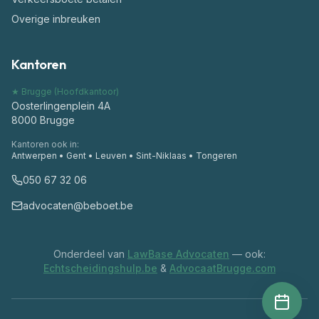
Overige inbreuken
Kantoren
★ Brugge (Hoofdkantoor)
Oosterlingenplein 4A
8000
Brugge
Kantoren ook in:
Antwerpen • Gent • Leuven • Sint-Niklaas • Tongeren
050 67 32 06
advocaten@beboet.be
Onderdeel van
LawBase Advocaten
— ook:
Echtscheidingshulp.be
&
AdvocaatBrugge.com