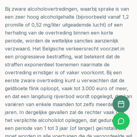
Bij zware alcoholovertredingen, waarbij sprake is van
een zeer hoog alcoholgehalte (bijvoorbeeld vanaf 1,2
promille of 0,52 mg/liter uitgeademde lucht) of een
herhaling van de overtreding binnen een korte
periode, worden de wettelijke sancties aanzienlijk
verzwaard. Het Belgische verkeersrecht voorziet in
een progressieve bestraffing, wat betekent dat de
straffen exponentieel toenemen naarmate de
overtreding ernstiger is of vaker voorkomt. Bij een
eerste zware overtreding kunt u verwachten dat de
geldboete flink oploopt, vaak tot 3.000 euro of meer,
en dat een langdurig rijverbod wordt opgelegd, dat kan
variëren van enkele maanden tot zelfs meerdere
jaren. In dergelijke gevallen zal de rechter vaak ook
het verplichte alcoholslot opleggen, dat gedurende
een periode van 1 tot 3 jaar (of langer) geïnstalleerd
moet worden in alle voertuigen die de veroordeelde wil