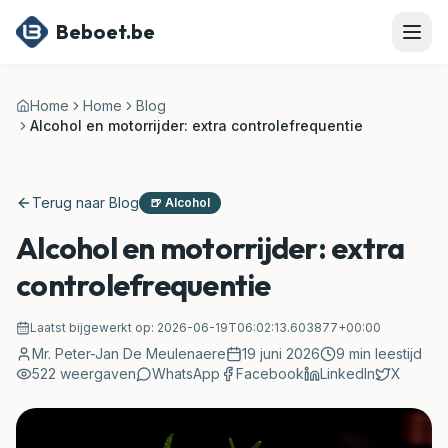
Ga naar hoofdinhoud
Beboet.be
Home
Home
Blog
Alcohol en motorrijder: extra controlefrequentie
Terug naar Blog
🍺
Alcohol
Alcohol en motorrijder: extra
controlefrequentie
Laatst bijgewerkt op:
2026-06-19T06:02:13.603877+00:00
Mr. Peter-Jan De Meulenaere
19 juni 2026
9
min leestijd
522
weergaven
WhatsApp
Facebook
LinkedIn
X