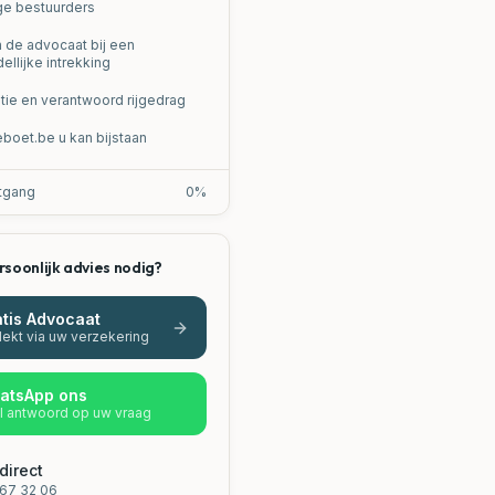
ge bestuurders
n de advocaat bij een
ellijke intrekking
tie en verantwoord rijgedrag
boet.be u kan bijstaan
tgang
0
%
rsoonlijk advies nodig?
tis Advocaat
ekt via uw verzekering
atsApp ons
l antwoord op uw vraag
direct
67 32 06