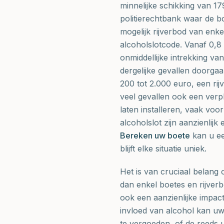
minnelijke schikking van 1
politierechtbank waar de b
mogelijk rijverbod van enke
alcoholslotcode. Vanaf 0,8 
onmiddellijke intrekking van
dergelijke gevallen doorga
200 tot 2.000 euro, een rij
veel gevallen ook een verpl
laten installeren, vaak voo
alcoholslot zijn aanzienli
Bereken uw boete
kan u ee
blijft elke situatie uniek.
Het is van cruciaal belang 
dan enkel boetes en rijverb
ook een aanzienlijke impac
invloed van alcohol kan u
te vergoeden, of de reeds 