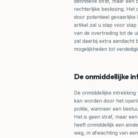
definitieve straf, maar ee
rechterlijke beslissing. Het
door potentieel gevaarlijke 
artikel zal u stap voor sta
van de overtreding tot de ui
zal daarbij extra aandacht
mogelijkheden tot verdedigi
De onmiddellijke in
De onmiddellijke intrekking
kan worden door het openba
politie, wanneer een bestu
Het is geen straf, maar een
heeft onmiddellijk een eind
weg, in afwachting van een d