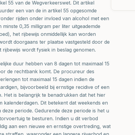
tikel 55 van de Wegverkeerswet. Dit artikel
tuurder een van de in artikel 55 opgesomde
onder rijden onder invloed van alcohol met een
 minste 0,35 milligram per liter uitgeademde
loed), het rijbewijs onmiddellijk kan worden
 wordt doorgaans ter plaatse vastgesteld door de
 rijbewijs wordt fysiek in beslag genomen.
jdelijke duur hebben van 8 dagen tot maximaal 15
oor de rechtbank komt. De procureur des
verlengen tot maximaal 15 dagen indien de
rdigen, bijvoorbeeld bij ernstige recidive of een
ie. Het is belangrijk te benadrukken dat het hier
m kalenderdagen. Dit betekent dat weekends en
n deze periode. Gedurende deze periode is het u
orvoertuig te besturen. Indien u dit verbod
ldig aan een nieuwe en ernstige overtreding, wat
re straffen, waaronder een langere rijverbod en