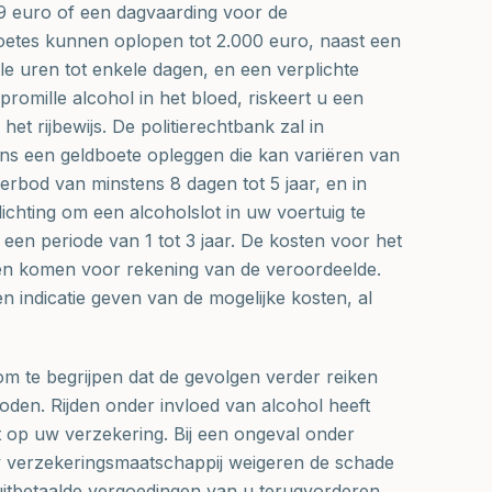
79 euro of een dagvaarding voor de
oetes kunnen oplopen tot 2.000 euro, naast een
le uren tot enkele dagen, en een verplichte
promille alcohol in het bloed, riskeert u een
 het rijbewijs. De politierechtbank zal in
ans een geldboete opleggen die kan variëren van
verbod van minstens 8 dagen tot 5 jaar, en in
ichting om een alcoholslot in uw voertuig te
r een periode van 1 tot 3 jaar. De kosten voor het
jk en komen voor rekening van de veroordeelde.
n indicatie geven van de mogelijke kosten, al
om te begrijpen dat de gevolgen verder reiken
oden. Rijden onder invloed van alcohol heeft
t op uw verzekering. Bij een ongeval onder
w verzekeringsmaatschappij weigeren de schade
uitbetaalde vergoedingen van u terugvorderen.