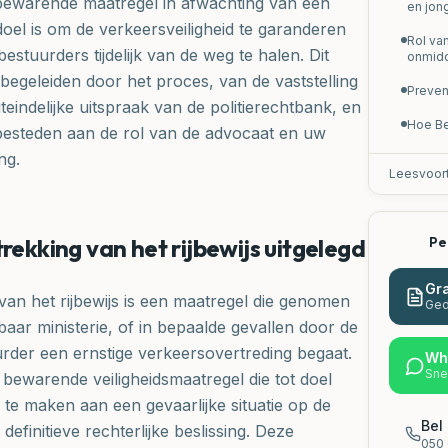
n bewarende maatregel in afwachting van een
en jon
 doel is om de verkeersveiligheid te garanderen
Rol va
bestuurders tijdelijk van de weg te halen. Dit
onmidd
p begeleiden door het proces, van de vaststelling
Preven
teindelijke uitspraak van de politierechtbank, en
Hoe Be
 besteden aan de rol van de advocaat en uw
ng.
Leesvoor
trekking van het rijbewijs uitgelegd
Pe
Gra
 van het rijbewijs is een maatregel die genomen
Ged
ar ministerie, of in bepaalde gevallen door de
urder een ernstige verkeersovertreding begaat.
Wh
Sne
 bewarende veiligheidsmaatregel die tot doel
e te maken aan een gevaarlijke situatie op de
Bel 
efinitieve rechterlijke beslissing. Deze
050 