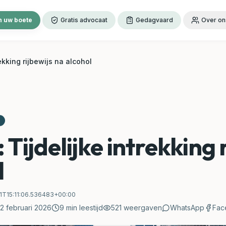
 uw boete
Gratis advocaat
Gedagvaard
Over on
rekking rijbewijs na alcohol
 Tijdelijke intrekking 
l
1T15:11:06.536483+00:00
2 februari 2026
9
min leestijd
521
weergaven
WhatsApp
Fac