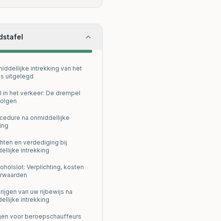
dstafel
iddellijke intrekking van het
js uitgelegd
l in het verkeer: De drempel
olgen
cedure na onmiddellijke
ing
hten en verdediging bij
ellijke intrekking
oholslot: Verplichting, kosten
orwaarden
rijgen van uw rijbewijs na
ellijke intrekking
en voor beroepschauffeurs