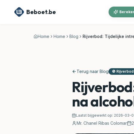
Ga naar hoofdinhoud
Beboet.be
Bereken
Home
Home
Blog
Rijverbod: Tijdelijke int
Terug naar Blog
🚫
Rijverbod
Rijverbod:
na alcoho
Laatst bijgewerkt op:
2026-03-0
Mr. Chanel Ribas Colomar
2