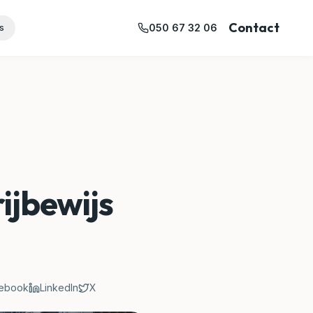
Contact
050 67 32 06
s
rijbewijs
ebook
LinkedIn
X