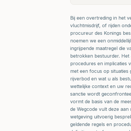
Bij een overtreding in het 
vluchtmisdrijf, of rijden on
procureur des Konings beslis
noemen we een onmiddellijke
ingrijpende maatregel die v
betrokken bestuurder. Het a
procedures en implicaties va
met een focus op situaties
rijverbod en wat u als best
wettelijke context en uw re
sanctie wordt geconfronte
vormt de basis van de mees
de Wegcode vult deze aan m
wetgeving uitvoerig bespre
geldende regels en procedur