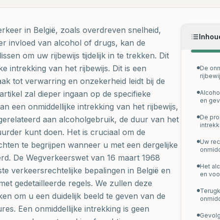
verkeer in België, zoals overdreven snelheid,
Inhou
der invloed van alcohol of drugs, kan de
sen om uw rijbewijs tijdelijk in te trekken. Dit
 intrekking van het rijbewijs. Dit is een
De onm
rijbewi
aak tot verwarring en onzekerheid leidt bij de
rtikel zal dieper ingaan op de specifieke
Alcoho
en gev
n een onmiddellijke intrekking van het rijbewijs,
De pro
 gerelateerd aan alcoholgebruik, de duur van het
intrekk
uurder kunt doen. Het is cruciaal om de
Uw rec
chten te begrijpen wanneer u met een dergelijke
onmidd
erd. De Wegverkeerswet van 16 maart 1968
Het alc
te verkeersrechtelijke bepalingen in België en
en vo
et gedetailleerde regels. We zullen deze
Terugk
ken om u een duidelijk beeld te geven van de
onmidd
es. Een onmiddellijke intrekking is geen
Gevolg