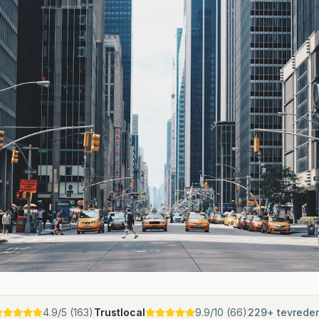
4.9
/5 (
163
)
Trustlocal
9.9
/10 (
66
)
229
+ tevrede