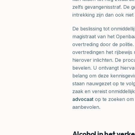
zelfs gevangenisstraf. De 
intrekking zijn dan ook niet
De beslissing tot onmiddelli
magistraat van het Openbaa
overtreding door de politie. I
overtredingen het rijbewi
hierover inlichten. De proc
bevelen. U ontvangt hiervan
belang om deze kennisgevin
staan nauwgezet op te volge
zaak en vereist onmiddelli
advocaat
op te zoeken om u
aanbevolen.
Alcohol in het verk