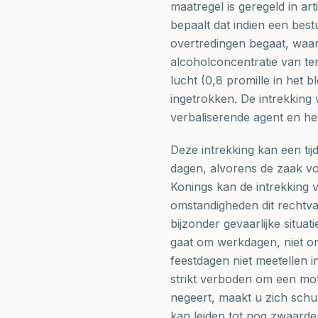
maatregel is geregeld in ar
bepaalt dat indien een bes
overtredingen begaat, waar
alcoholconcentratie van ten
lucht (0,8 promille in het b
ingetrokken. De intrekking
verbaliserende agent en het
Deze intrekking kan een ti
dagen, alvorens de zaak v
Konings kan de intrekking 
omstandigheden dit rechtvaa
bijzonder gevaarlijke situat
gaat om werkdagen, niet o
feestdagen niet meetellen i
strikt verboden om een mot
negeert, maakt u zich schu
kan leiden tot nog zwaarde