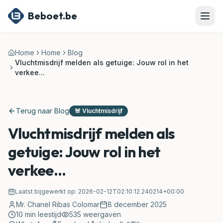
Ga naar hoofdinhoud
Beboet.be
Home
Home
Blog
Vluchtmisdrijf melden als getuige: Jouw rol in het
verkee...
Terug naar Blog
🚨
Vluchtmisdrijf
Vluchtmisdrijf melden als
getuige: Jouw rol in het
verkee...
Laatst bijgewerkt op:
2026-02-12T02:10:12.240214+00:00
Mr. Chanel Ribas Colomar
8 december 2025
10
min leestijd
535
weergaven