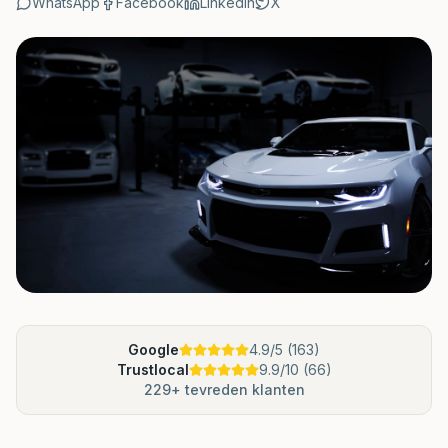
WhatsApp
Facebook
LinkedIn
X
Google
4.9
/5 (
163
)
Trustlocal
9.9
/10 (
66
)
229
+ tevreden klanten