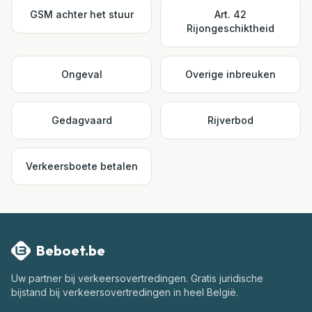
GSM achter het stuur
Art. 42
Rijongeschiktheid
Ongeval
Overige inbreuken
Gedagvaard
Rijverbod
Verkeersboete betalen
Beboet.be
Uw partner bij verkeersovertredingen
. Gratis juridische
bijstand bij verkeersovertredingen in heel België.