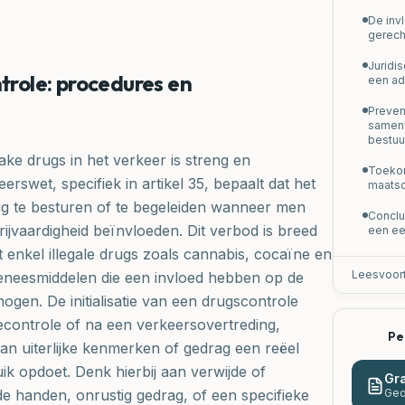
De inv
gerech
Juridis
ntrole: procedures en
een ad
Preven
samenw
bestuu
ke drugs in het verkeer is streng en
Toekom
rswet, specifiek in artikel 35, bepaalt dat het
maatsc
ig te besturen of te begeleiden wanneer men
Conclus
 rijvaardigheid beïnvloeden. Dit verbod is breed
een ee
 enkel illegale drugs zoals cannabis, cocaïne en
Leesvoor
neesmiddelen die een invloed hebben op de
mogen. De initialisatie van een drugscontrole
econtrole of na een verkeersovertreding,
Pe
 van uiterlijke kenmerken of gedrag een reëel
 opdoet. Denk hierbij aan verwijde of
Gra
de handen, onrustig gedrag, of een specifieke
Ged