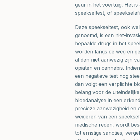
geur in het voertuig. Het 
speekseltest, of speeksela
Deze speekseltest, ook wel 
genoemd, is een niet-inva
bepaalde drugs in het speek
worden langs de weg en gee
al dan niet aanwezig zijn 
opiaten en cannabis. Indien 
een negatieve test nog stee
dan volgt een verplichte b
belang voor de uiteindelijk
bloedanalyse in een erkend
precieze aanwezigheid en c
weigeren van een speekselt
medische reden, wordt bes
tot ernstige sancties, verg