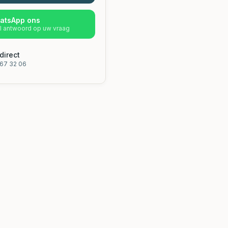
atsApp ons
l antwoord op uw vraag
direct
67 32 06