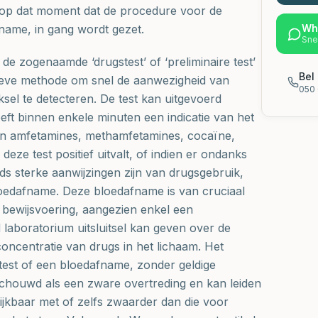
is op dat moment dat de procedure voor de
fname, in gang wordt gezet.
Wh
Sne
de zogenaamde ‘drugstest’ of ‘preliminaire test’
Bel 
sieve methode om snel de aanwezigheid van
050 
sel te detecteren. De test kan uitgevoerd
ft binnen enkele minuten een indicatie van het
van amfetamines, methamfetamines, cocaïne,
deze test positief uitvalt, of indien er ondanks
ds sterke aanwijzingen zijn van drugsgebruik,
loedafname. Deze bloedafname is van cruciaal
e bewijsvoering, aangezien enkel een
 laboratorium uitsluitsel kan geven over de
oncentratie van drugs in het lichaam. Het
est of een bloedafname, zonder geldige
chouwd als een zware overtreding en kan leiden
elijkbaar met of zelfs zwaarder dan die voor