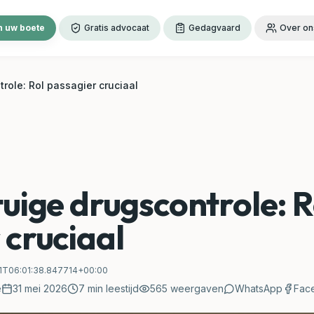
 uw boete
Gratis advocaat
Gedagvaard
Over on
role: Rol passagier cruciaal
tuige drugscontrole: R
 cruciaal
1T06:01:38.847714+00:00
e
31 mei 2026
7
min leestijd
565
weergaven
WhatsApp
Fac