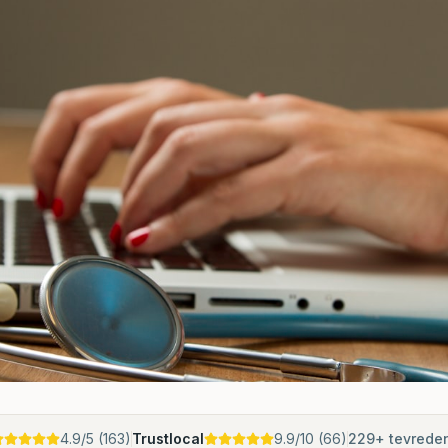
4.9
/5 (
163
)
Trustlocal
9.9
/10 (
66
)
229
+ tevrede