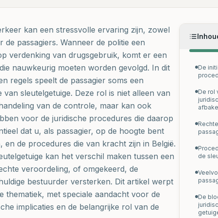
rkeer kan een stressvolle ervaring zijn, zowel
Inhou
r de passagiers. Wanneer de politie een
op verdenking van drugsgebruik, komt er een
die nauwkeurig moeten worden gevolgd. In dit
De init
proced
n regels speelt de passagier soms een
 van sleutelgetuige. Deze rol is niet alleen van
De rol
juridi
handeling van de controle, maar kan ook
afbake
bben voor de juridische procedures die daarop
Rechte
tieel dat u, als passagier, op de hoogte bent
passag
 en de procedures die van kracht zijn in België.
Proced
leutelgetuige kan het verschil maken tussen een
de sle
rechte veroordeling, of omgekeerd, de
Veelvo
uldige bestuurder versterken. Dit artikel werpt
passag
e thematiek, met speciale aandacht voor de
De blo
juridi
sche implicaties en de belangrijke rol van de
getuig