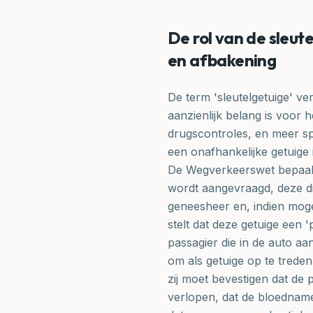
De rol van de sleut
en afbakening
De term 'sleutelgetuige' ve
aanzienlijk belang is voor h
drugscontroles, en meer spe
een onafhankelijke getuige 
De Wegverkeerswet bepaalt i
wordt aangevraagd, deze d
geneesheer en, indien mogel
stelt dat deze getuige een '
passagier die in de auto aa
om als getuige op te treden.
zij moet bevestigen dat de
verlopen, dat de bloedname