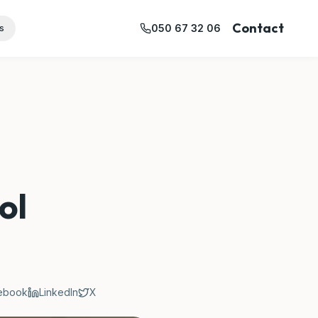
Contact
050 67 32 06
s
ol
ebook
LinkedIn
X