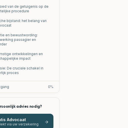
loed van de getuigenis op de
telijke procedure
che bijstand: het belang van
vocaat
tie en bewustwording:
erking passagier en
rder
stige ontwikkelingen en
happelijke impact
ie: De cruciale schakel in
rlijk proces
tgang
0
%
rsoonlijk advies nodig?
tis Advocaat
ekt via uw verzekering