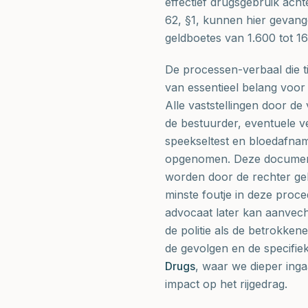
effectief drugsgebruik acht
62, §1, kunnen hier gevange
geldboetes van 1.600 tot 16
De processen-verbaal die t
van essentieel belang voor 
Alle vaststellingen door de 
de bestuurder, eventuele v
speekseltest en bloedafnam
opgenomen. Deze documente
worden door de rechter geb
minste foutje in deze proce
advocaat later kan aanvech
de politie als de betrokke
de gevolgen en de specifie
Drugs
, waar we dieper ing
impact op het rijgedrag.