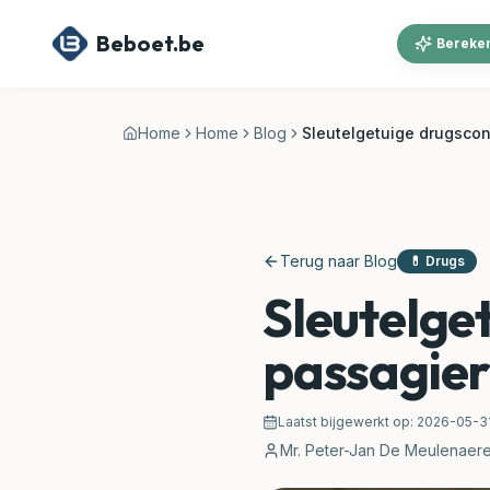
Ga naar hoofdinhoud
Beboet.be
Bereken
Home
Home
Blog
Sleutelgetuige drugscont
Terug naar Blog
💊
Drugs
Sleutelge
passagier
Laatst bijgewerkt op:
2026-05-3
Mr. Peter-Jan De Meulenaer