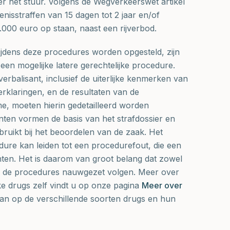
er het stuur. Volgens de Wegverkeerswet artikel
nisstraffen van 15 dagen tot 2 jaar en/of
.000 euro op staan, naast een rijverbod.
ijdens deze procedures worden opgesteld, zijn
een mogelijke latere gerechtelijke procedure.
verbalisant, inclusief de uiterlijke kenmerken van
erklaringen, en de resultaten van de
e, moeten hierin gedetailleerd worden
n vormen de basis van het strafdossier en
ruikt bij het beoordelen van de zaak. Het
dure kan leiden tot een procedurefout, die een
ten. Het is daarom van groot belang dat zowel
ne de procedures nauwgezet volgen. Meer over
ke drugs zelf vindt u op onze pagina
Meer over
aan op de verschillende soorten drugs en hun