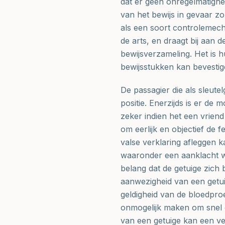
dat er geen onregelmatighe
van het bewijs in gevaar z
als een soort controlemech
de arts, en draagt bij aan d
bewijsverzameling. Het is 
bewijsstukken kan bevestigen
De passagier die als sleutel
positie. Enerzijds is er de 
zeker indien het een vriend 
om eerlijk en objectief de
valse verklaring afleggen k
waaronder een aanklacht w
belang dat de getuige zich 
aanwezigheid van een getuig
geldigheid van de bloedproe
onmogelijk maken om snel e
van een getuige kan een ver