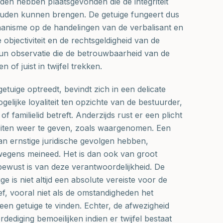
den hebben plaatsgevonden die de integriteit
ouden kunnen brengen. De getuige fungeert dus
anisme op de handelingen van de verbalisant en
e objectiviteit en de rechtsgeldigheid van de
hun observatie die de betrouwbaarheid van de
 of juist in twijfel trekken.
getuige optreedt, bevindt zich in een delicate
mogelijke loyaliteit ten opzichte van de bestuurder,
of familielid betreft. Anderzijds rust er een plicht
 feiten weer te geven, zoals waargenomen. Een
an ernstige juridische gevolgen hebben,
egens meineed. Het is dan ook van groot
bewust is van deze verantwoordelijkheid. De
e is niet altijd een absolute vereiste voor de
f, vooral niet als de omstandigheden het
en getuige te vinden. Echter, de afwezigheid
dediging bemoeilijken indien er twijfel bestaat