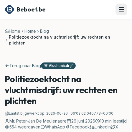
Ga naar hoofdinhoud
Beboet.be
Home
Home
Blog
Politiezoektocht na vluchtmisdrijf: uw rechten en
plichten
Terug naar Blog
🚨
Vluchtmisdrijf
Politiezoektocht na
vluchtmisdrijf: uw rechten en
plichten
Laatst bijgewerkt op:
2026-06-26T06:02:02.040778+00:00
Mr. Peter-Jan De Meulenaere
26 juni 2026
10
min leestijd
554
weergaven
WhatsApp
Facebook
LinkedIn
X