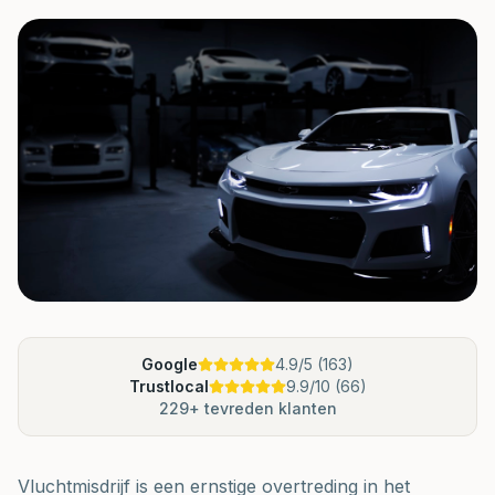
Google
4.9
/5 (
163
)
Trustlocal
9.9
/10 (
66
)
229
+ tevreden klanten
Vluchtmisdrijf is een ernstige overtreding in het