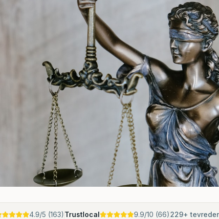
4.9
/5 (
163
)
Trustlocal
9.9
/10 (
66
)
229
+ tevrede