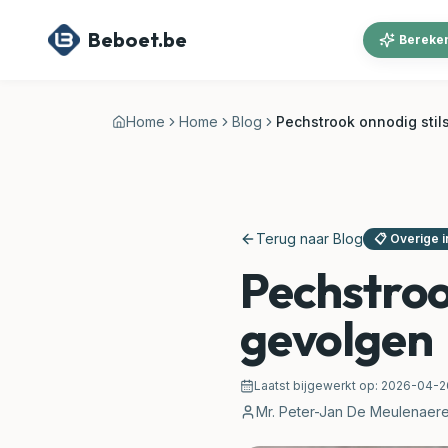
Ga naar hoofdinhoud
Beboet.be
Bereken
Home
Home
Blog
Pechstrook onnodig stil
Terug naar Blog
📋
Overige 
Pechstroo
gevolgen
Laatst bijgewerkt op:
2026-04-2
Mr. Peter-Jan De Meulenaer