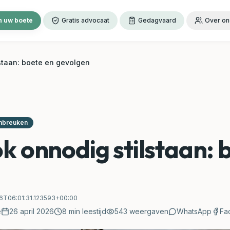
 uw boete
Gratis advocaat
Gedagvaard
Over on
staan: boete en gevolgen
inbreuken
k onnodig stilstaan: 
6T06:01:31.123593+00:00
e
26 april 2026
8
min leestijd
543
weergaven
WhatsApp
Fa