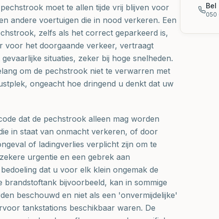
Bel 
pechstrook moet te allen tijde vrij blijven voor
050 
en andere voertuigen die in nood verkeren. Een
echstrook, zelfs als het correct geparkeerd is,
r voor het doorgaande verkeer, vertraagt
 gevaarlijke situaties, zeker bij hoge snelheden.
belang om de pechstrook niet te verwarren met
ustplek, ongeacht hoe dringend u denkt dat uw
gcode dat de pechstrook alleen mag worden
die in staat van onmacht verkeren, of door
ngeval of ladingverlies verplicht zijn om te
n zekere urgentie en een gebrek aan
de bedoeling dat u voor elk klein ongemak de
ge brandstoftank bijvoorbeeld, kan in sommige
rden beschouwd en niet als een 'onvermijdelijke'
arvoor tankstations beschikbaar waren. De