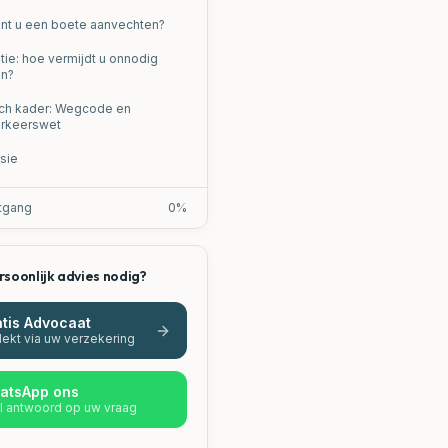
nt u een boete aanvechten?
tie: hoe vermijdt u onnodig
an?
sch kader: Wegcode en
rkeerswet
sie
tgang
0
%
rsoonlijk advies nodig?
tis Advocaat
ekt via uw verzekering
atsApp ons
l antwoord op uw vraag