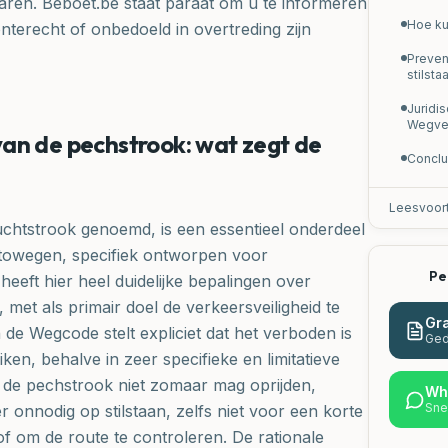
aren. Beboet.be staat paraat om u te informeren
Hoe ku
nterecht of onbedoeld in overtreding zijn
Preven
stilsta
Juridi
Wegve
an de pechstrook: wat zegt de
Conclu
Leesvoor
chtstrook genoemd, is een essentieel onderdeel
towegen, specifiek ontworpen voor
Pe
heeft hier heel duidelijke bepalingen over
et als primair doel de verkeersveiligheid te
Gra
 de Wegcode stelt expliciet dat het verboden is
Ged
en, behalve in zeer specifieke en limitatieve
 u de pechstrook niet zomaar mag oprijden,
Wh
Sne
r onnodig op stilstaan, zelfs niet voor een korte
of om de route te controleren. De rationale