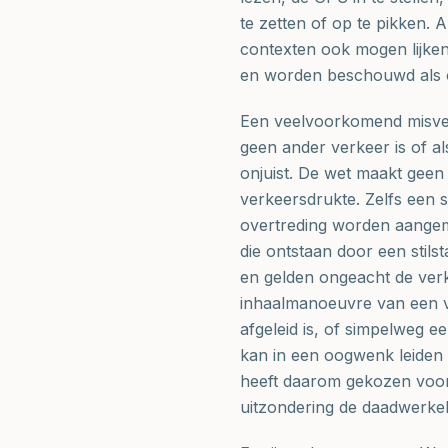
te zetten of op te pikken. 
contexten ook mogen lijken
en worden beschouwd als o
Een veelvoorkomend misver
geen ander verkeer is of al
onjuist. De wet maakt geen 
verkeersdrukte. Zelfs een s
overtreding worden aangeme
die ontstaan door een stils
en gelden ongeacht de ver
inhaalmanoeuvre van een v
afgeleid is, of simpelweg e
kan in een oogwenk leiden t
heeft daarom gekozen voor
uitzondering de daadwerkel