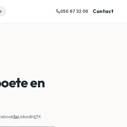
Contact
050 67 32 06
s
boete en
cebook
LinkedIn
X