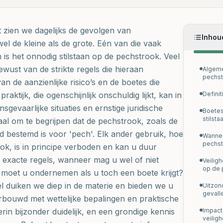
 zien we dagelijks de gevolgen van
Inhou
el de kleine als de grote. Eén van die vaak
is het onnodig stilstaan op de pechstrook. Veel
ewust van de strikte regels die hieraan
Algeme
pechst
an de aanzienlijke risico’s en de boetes die
ktijk, die ogenschijnlijk onschuldig lijkt, kan in
Definit
nsgevaarlijke situaties en ernstige juridische
Boetes
stilsta
aal om te begrijpen dat de pechstrook, zoals de
nd bestemd is voor 'pech'. Elk ander gebruik, hoe
Wanne
pechst
ook, is in principe verboden en kan u duur
e exacte regels, wanneer mag u wel of niet
Veiligh
op de 
n moet u ondernemen als u toch een boete krijgt?
kel duiken we diep in de materie en bieden we u
Uitzon
gevall
rbouwd met wettelijke bepalingen en praktische
rin bijzonder duidelijk, en een grondige kennis
Impact
veiligh