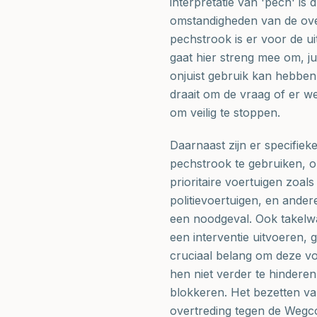
interpretatie van 'pech' is
omstandigheden van de overt
pechstrook is er voor de u
gaat hier streng mee om, ju
onjuist gebruik kan hebben
draait om de vraag of er w
om veilig te stoppen.
Daarnaast zijn er specifie
pechstrook te gebruiken, on
prioritaire voertuigen zo
politievoertuigen, en ande
een noodgeval. Ook takelw
een interventie uitvoeren,
cruciaal belang om deze voe
hen niet verder te hindere
blokkeren. Het bezetten va
overtreding tegen de Wegc