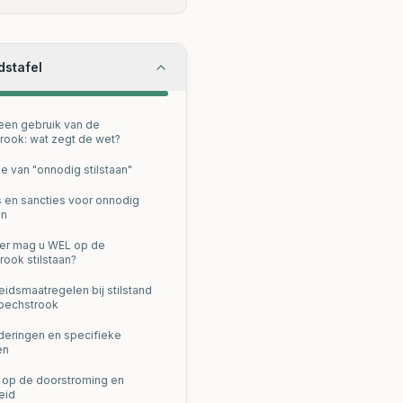
dstafel
en gebruik van de
rook: wat zegt de wet?
ie van "onnodig stilstaan"
 en sancties voor onnodig
an
er mag u WEL op de
rook stilstaan?
eidsmaatregelen bij stilstand
pechstrook
deringen en specifieke
en
 op de doorstroming en
eid