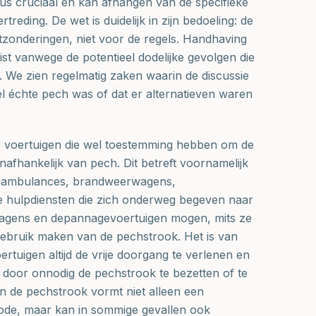
 dus cruciaal en kan afhangen van de specifieke
reding. De wet is duidelijk in zijn bedoeling: de
itzonderingen, niet voor de regels. Handhaving
ist vanwege de potentieel dodelijke gevolgen die
. We zien regelmatig zaken waarin de discussie
el échte pech was of dat er alternatieven waren
ke voertuigen die wel toestemming hebben om de
afhankelijk van pech. Dit betreft voornamelijk
als ambulances, brandweerwagens,
re hulpdiensten die zich onderweg begeven naar
agens en depannagevoertuigen mogen, mits ze
 gebruik maken van de pechstrook. Het is van
rtuigen altijd de vrije doorgang te verlenen en
n door onnodig de pechstrook te bezetten of te
n de pechstrook vormt niet alleen een
ode, maar kan in sommige gevallen ook