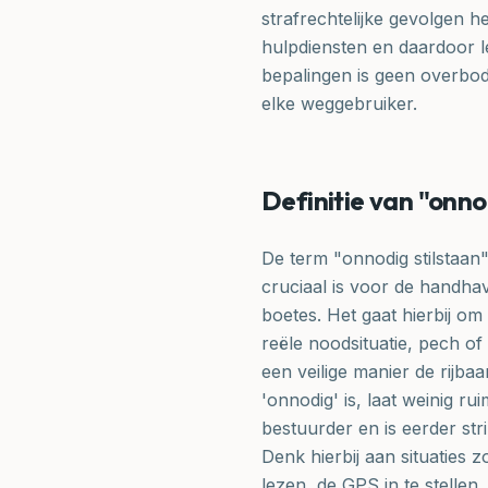
strafrechtelijke gevolgen 
hulpdiensten en daardoor l
bepalingen is geen overbod
elke weggebruiker.
Definitie van "onno
De term "onnodig stilstaan"
cruciaal is voor de handh
boetes. Het gaat hierbij om 
reële noodsituatie, pech of
een veilige manier de rijba
'onnodig' is, laat weinig r
bestuurder en is eerder str
Denk hierbij aan situaties 
lezen, de GPS in te stellen