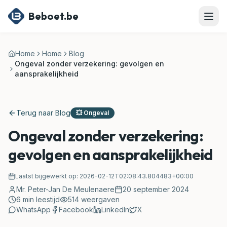
Ga naar hoofdinhoud
Beboet.be
Home
Home
Blog
Ongeval zonder verzekering: gevolgen en
aansprakelijkheid
Terug naar Blog
💥
Ongeval
Ongeval zonder verzekering:
gevolgen en aansprakelijkheid
Laatst bijgewerkt op:
2026-02-12T02:08:43.804483+00:00
Mr. Peter-Jan De Meulenaere
20 september 2024
6
min leestijd
514
weergaven
WhatsApp
Facebook
LinkedIn
X