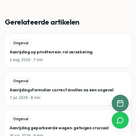
Gerelateerde artikelen
Ongeval
Aanrijding op privéterrein: rol verzekering
2 aug. 2026
·
7
min
Ongeval
Aanrijdingsformulier correct invullen na een ongeval
7 jul. 2026
·
8
min
Ongeval
Aanrijding geparkeerde wagen: getuigen cruciaal
16 jun. 2026
·
9
min