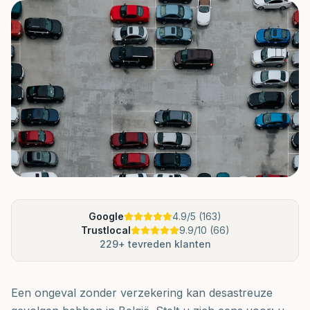
Google
4.9
/5 (
163
)
Trustlocal
9.9
/10 (
66
)
229
+ tevreden klanten
Een ongeval zonder verzekering kan desastreuze