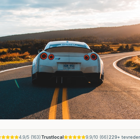
4.9
/5 (
163
)
Trustlocal
9.9
/10 (
66
)
229
+ tevrede