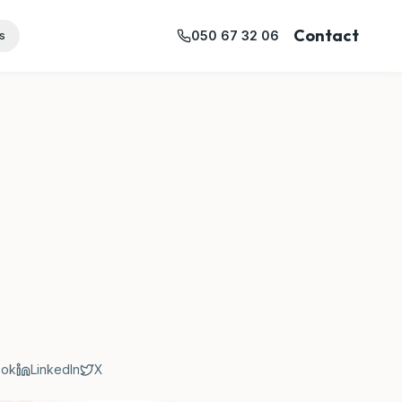
Contact
050 67 32 06
s
ook
LinkedIn
X