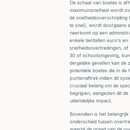
De schaal van boetes is af
maximumsnelheid wordt ove
de snelheidsoverschrijding 
te snel), wordt doorgaans e
neerkomt op een administra
enkele tientallen euro's en
snelheidsovertredingen, of
30 of schoolomgeving, kunn
dergelijke gevallen kan de
potentiële boetes die in de
puntenaftrek indien dit sys
cruciaal belang om de spec
begrijpen, aangezien dit de
uiteindelijke impact.
Bovendien is het belangrijk
onderscheid tussen overtre
waarbij de graad van de ove