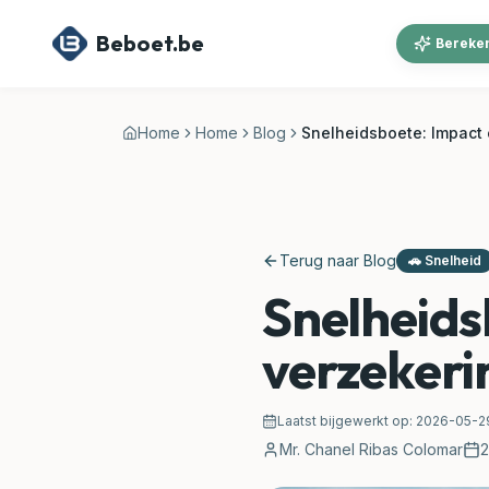
Ga naar hoofdinhoud
Beboet.be
Bereken
Home
Home
Blog
Snelheidsboete: Impact
Terug naar Blog
🚗
Snelheid
Snelheids
verzeker
Laatst bijgewerkt op:
2026-05-2
Mr. Chanel Ribas Colomar
2