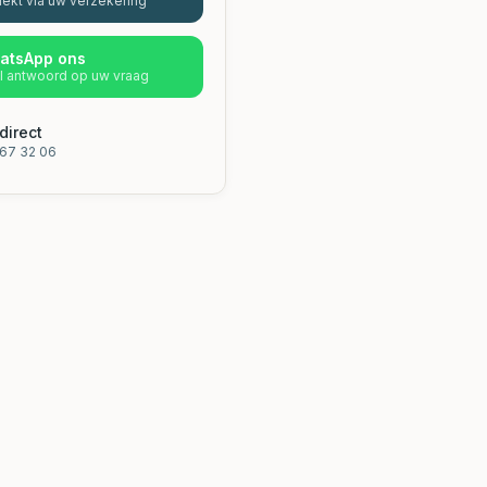
ekt via uw verzekering
atsApp ons
l antwoord op uw vraag
direct
67 32 06