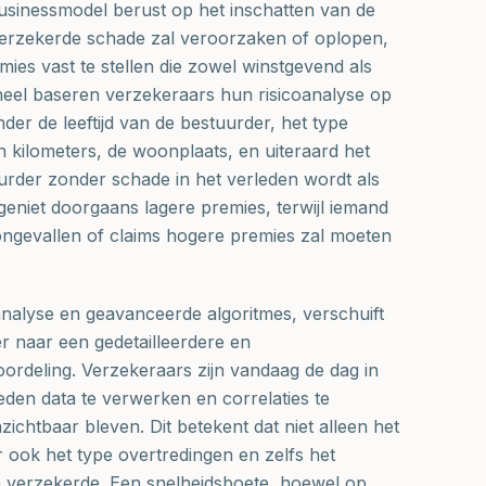
businessmodel berust op het inschatten van de
 verzekerde schade zal veroorzaken of oplopen,
ies vast te stellen die zowel winstgevend als
oneel baseren verzekeraars hun risicoanalyse op
er de leeftijd van de bestuurder, het type
n kilometers, de woonplaats, en uiteraard het
rder zonder schade in het verleden wordt als
geniet doorgaans lagere premies, terwijl iemand
ongevallen of claims hogere premies zal moeten
nalyse en geavanceerde algoritmes, verschuift
r naar een gedetailleerdere en
oordeling. Verzekeraars zijn vandaag de dag in
en data te verwerken en correlaties te
chtbaar bleven. Dit betekent dat niet alleen het
r ook het type overtredingen en zelfs het
n verzekerde. Een snelheidsboete, hoewel op