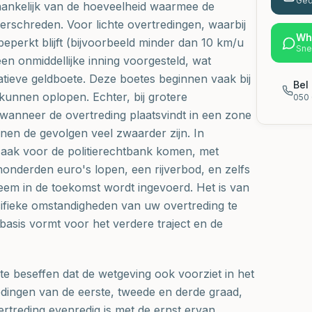
Ged
hankelijk van de hoeveelheid waarmee de
rschreden. Voor lichte overtredingen, waarbij
Wh
beperkt blijft (bijvoorbeeld minder dan 10 km/u
Sne
en onmiddellijke inning voorgesteld, wat
tieve geldboete. Deze boetes beginnen vaak bij
Bel 
 kunnen oplopen. Echter, bij grotere
050 
 wanneer de overtreding plaatsvindt in een zone
en de gevolgen veel zwaarder zijn. In
 zaak voor de politierechtbank komen, met
 honderden euro's lopen, een rijverbod, en zelfs
teem in de toekomst wordt ingevoerd. Het is van
ifieke omstandigheden van uw overtreding te
 basis vormt voor het verdere traject en de
 te beseffen dat de wetgeving ook voorziet in het
dingen van de eerste, tweede en derde graad,
rtreding evenredig is met de ernst ervan.