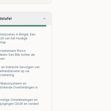
dstafel
idsboetes in België: Een
cht van het Huidige
chap
rzekeraars Risico
elen: Een Blik Achter de
men
e en Indirecte Gevolgen van
elheidsboete op uw
rzekering
-Malussysteem en
streerde Overtredingen in
stige Ontwikkelingen en
jzigingen (2026 en verder)