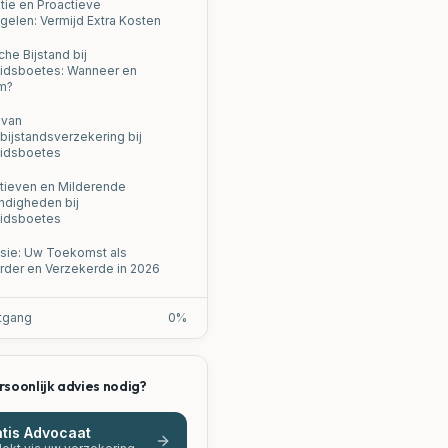
tie en Proactieve
gelen: Vermijd Extra Kosten
che Bijstand bij
idsboetes: Wanneer en
m?
 van
bijstandsverzekering bij
idsboetes
atieven en Milderende
digheden bij
idsboetes
sie: Uw Toekomst als
rder en Verzekerde in 2026
tgang
0
%
rsoonlijk advies nodig?
tis Advocaat