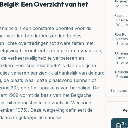
Preven
België: Een Overzicht van het
Maatre
Juridis
Snelhe
Waaro
snelheid is een constante prioriteit voor de
De Rol
k jaar worden honderdduizenden boetes
Rechts
n lichte overtredingen tot zware feiten met
Snelhe
wetgeving hieromtrent is complex en dynamisch,
Altern
e verkeersveiligheid te verbeteren en
Omstan
Snelhe
pakken. Een 'snelheidsboete' is dan ook geen
cties variëren aanzienlijk afhankelijk van de aard
Conclu
Bestuu
g, de plaats waar deze plaatsvond (binnen of
ne 30), en of er sprake is van herhaling. De
Leesvoor
rt 1968 vormt de basis van het Belgische
et uitvoeringsbesluiten zoals de Wegcode
ecember 1975). Deze wetgeving definieert de
Pe
daaraan gekoppelde sancties.
Gra