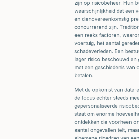
zijn op risicobeheer. Hun 
waarschijnlijkheid dat een
en dienovereenkomstig prem
concurrerend zijn. Traditi
een reeks factoren, waarond
voertuig, het aantal gerede
schadeverleden. Een bestuu
lager risico beschouwd en 
met een geschiedenis van 
betalen.
Met de opkomst van data-a
de focus echter steeds mee
gepersonaliseerde risicobe
staat om enorme hoeveelhed
ontdekken die voorheen onzi
aantal ongevallen telt, maa
algemene rijgedrag van ee