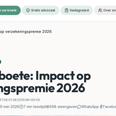
 uw boete
Gratis advocaat
Gedagvaard
Over on
 op verzekeringspremie 2026
boete: Impact op
ingspremie 2026
9T06:01:28.520538+00:00
9 mei 2026
7
min leestijd
568
weergaven
WhatsApp
Faceb