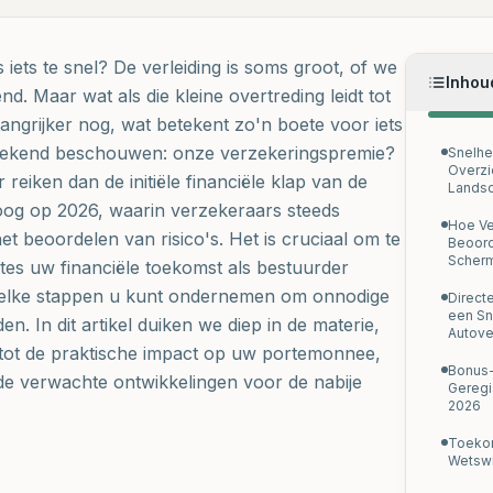
 iets te snel? De verleiding is soms groot, of we
Inhou
d. Maar wat als die kleine overtreding leidt tot
angrijker nog, wat betekent zo'n boete voor iets
prekend beschouwen: onze verzekeringspremie?
Snelhe
Overzi
eiken dan de initiële financiële klap van de
Lands
 oog op 2026, waarin verzekeraars steeds
Hoe Ve
t beoordelen van risico's. Het is cruciaal om te
Beoord
Scher
tes uw financiële toekomst als bestuurder
elke stappen u kunt ondernemen om onnodige
Direct
een Sn
n. In dit artikel duiken we diep in de materie,
Autove
 tot de praktische impact op uw portemonnee,
Bonus
de verwachte ontwikkelingen voor de nabije
Geregi
2026
Toekom
Wetswi